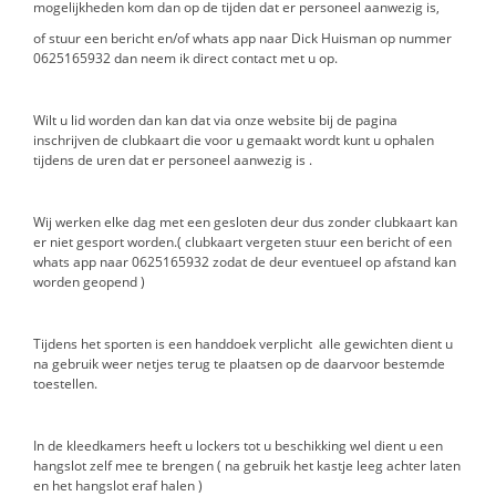
mogelijkheden kom dan op de tijden dat er personeel aanwezig is,
of stuur een bericht en/of whats app naar Dick Huisman op nummer
0625165932 dan neem ik direct contact met u op.
Wilt u lid worden dan kan dat via onze website bij de pagina
inschrijven de clubkaart die voor u gemaakt wordt kunt u ophalen
tijdens de uren dat er personeel aanwezig is .
Wij werken elke dag met een gesloten deur dus zonder clubkaart kan
er niet gesport worden.( clubkaart vergeten stuur een bericht of een
whats app naar 0625165932 zodat de deur eventueel op afstand kan
worden geopend )
Tijdens het sporten is een handdoek verplicht alle gewichten dient u
na gebruik weer netjes terug te plaatsen op de daarvoor bestemde
toestellen.
In de kleedkamers heeft u lockers tot u beschikking wel dient u een
hangslot zelf mee te brengen ( na gebruik het kastje leeg achter laten
en het hangslot eraf halen )